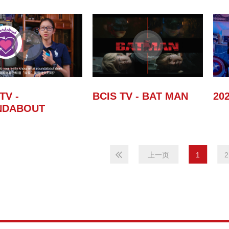
TV -
BCIS TV - BAT MAN
202
NDABOUT
1
2