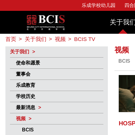
乐成学校幼儿园
四合
Beijing City International School
幼儿园
使命和愿景
图书馆
关于我
申请须知
教育领导团队
苹
四合院幼儿园
董事会
线上、
招生政策
教师团队
校园活动EAs
校
小学
乐成教育
学生服
学费政策
家长教师委员会
Avenir
常
首页
>
关于我们
>
视频
>
BCIS TV
中学
学校历史
投诉政
奖学金计划
校友风采
大学申请指导
最新消息
视频
关于我们
BCIS
使命和愿景
董事会
乐成教育
学校历史
最新消息
视频
HOSP
BCIS