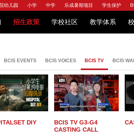
院幼儿园
小学
中学
乐成暑期项目
学生保护
B
视频
们
招生政策
学校社区
教学体系
果笔记本购买计划
设施服务
混合式和面对面课堂学习
学校日历
服订购
学生实践
加入我们
务
联系我们
见问题
常用链接
策
战略规划
立刻
立刻
立刻
立
BCIS EVENTS
BCIS VOICES
BCIS TV
BCIS WA
ITALSET DIY
BCIS TV G3-G4
CA
CASTING CALL