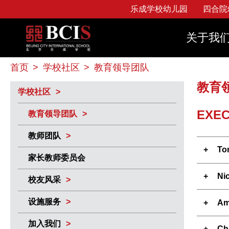
乐成学校幼儿园
四合院
幼儿园
图书馆
使命和愿景
Beijing City International School
申请须知
教育领导团队
苹
四合院幼儿园
线上、
关于我
董事会
习
招生政策
教师团队
校园活动EAs
校
小学
乐成教育
学生服
学费政策
家长教师委员会
Avenir
常
首页
>
学校社区
>
教育领导团队
中学
学校历史
学生安
奖学金计划
校友风采
大学申请指导
教育
最新消息
学校社区
投诉政
EXEC
教育领导团队
教师团队
To
家长教师委员会
Ni
校友风采
设施服务
Am
加入我们
Ch