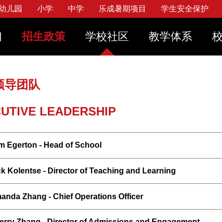
幼儿园
小学
中学
乐成暑期项目
学生安全保护
视频
果笔记本购买计划
设施服务
混合式和面对面课堂学
们
招生政策
学校社区
教学体系
学校日历
服订购
学生实践
加入我们
联系我们
务
见问题
常用链接
战略规划
全保护
领导团队
立刻
立刻
立
策
UTIVE LEADERSHIP
m Egerton - Head of School
ck Kolentse - Director of Teaching and Learning
anda Zhang - Chief Operations Officer
erry Zhang - Director of Admissions and Engagement