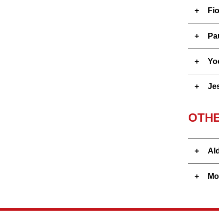
Fi
Pa
Yo
Je
OTHE
Ald
Mo