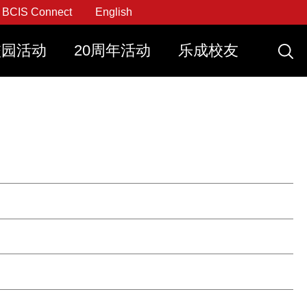
BCIS Connect
English
校园活动
20周年活动
乐成校友
申请
申请
刻申请
立刻申请
创思课程