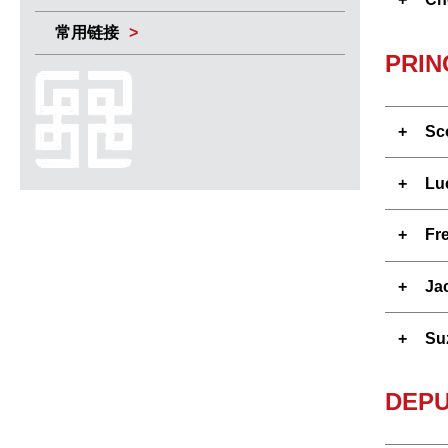
常用链接
PRIN
Sc
Lu
Fr
Ja
Su
DEPU