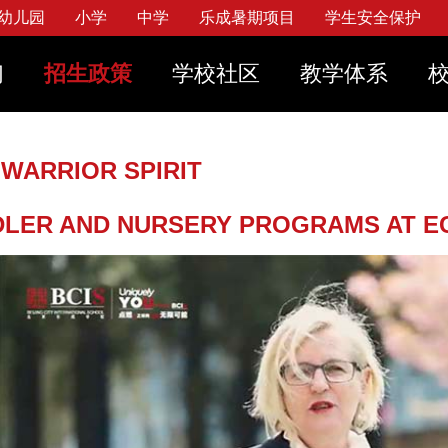
幼儿园
小学
中学
乐成暑期项目
学生安全保护
视频
果笔记本购买计划
设施服务
混合式和面对面课堂学
们
招生政策
学校社区
教学体系
学校日历
服订购
学生实践
加入我们
联系我们
务
见问题
常用链接
战略规划
全保护
 WARRIOR SPIRIT
立刻
立刻
立
策
LER AND NURSERY PROGRAMS AT E