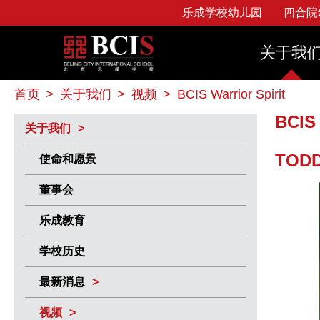
乐成学校幼儿园
四合院
幼儿园
图书馆
使命和愿景
Beijing City International School
申请须知
教育领导团队
苹
四合院幼儿园
线上、
关于我
董事会
习
招生政策
教师团队
校园活动EAs
校
小学
乐成教育
学生服
学费政策
家长教师委员会
Avenir
常
首页
>
关于我们
>
视频
>
BCIS Warrior Spirit
中学
学校历史
学生安
奖学金计划
校友风采
大学申请指导
BCIS
最新消息
关于我们
投诉政
TODD
使命和愿景
董事会
乐成教育
学校历史
最新消息
视频