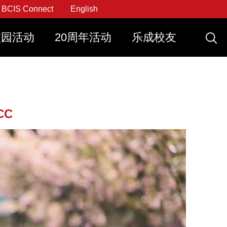
BCIS Connect
English
校园活动
20周年活动
乐成校友
申请
申请
刻申请
立刻申请
创思课程
CC